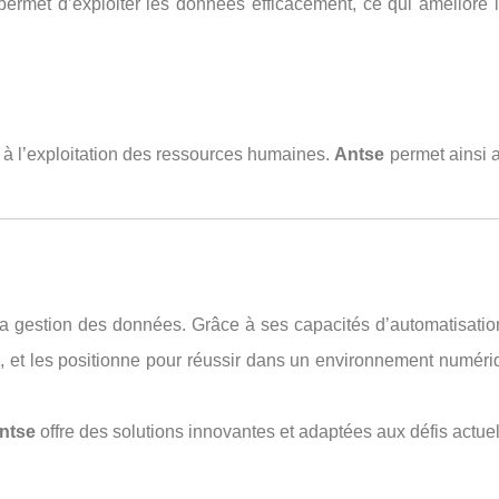
ermet d’exploiter les données efficacement, ce qui améliore l
t à l’exploitation des ressources humaines.
Antse
permet ainsi a
la gestion des données. Grâce à ses capacités d’automatisation
lité, et les positionne pour réussir dans un environnement numér
ntse
offre des solutions innovantes et adaptées aux défis actue