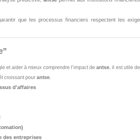
rantir que les processus financiers respectent les exigen
e”
oogle et aider à mieux comprendre l’impact de
antse
, il est utile
êt croissant pour
antse
.
sus d’affaires
l
tomation)
 des entreprises