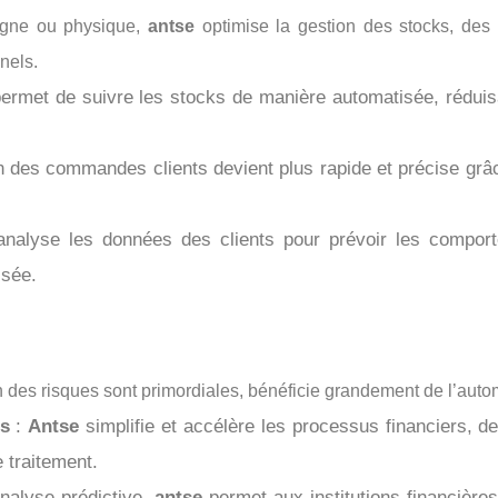
igne ou physique,
antse
optimise la gestion des stocks, des 
nels.
ermet de suivre les stocks de manière automatisée, réduis
n des commandes clients devient plus rapide et précise grâce
nalyse les données des clients pour prévoir les comporte
isée.
ion des risques sont primordiales, bénéficie grandement de l’aut
es
:
Antse
simplifie et accélère les processus financiers, de l
 traitement.
nalyse prédictive,
antse
permet aux institutions financières