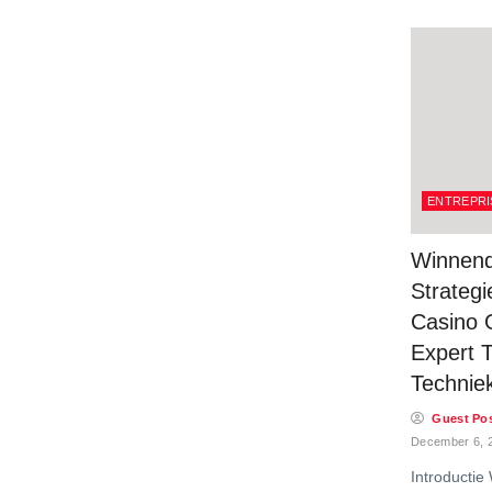
ENTREPRI
Winnen
Strategi
Casino O
Expert T
Technie
Guest Pos
December 6, 
Introductie 