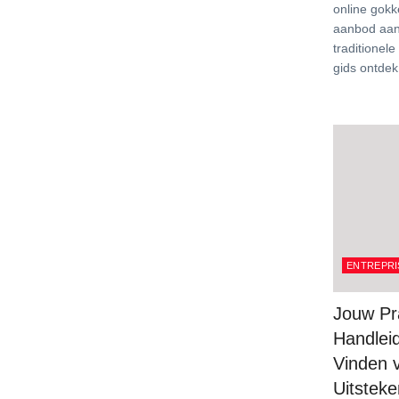
online gokk
aanbod aan
traditionele
gids ontdek
ENTREPRI
Jouw Pr
Handleid
Vinden 
Uitsteke