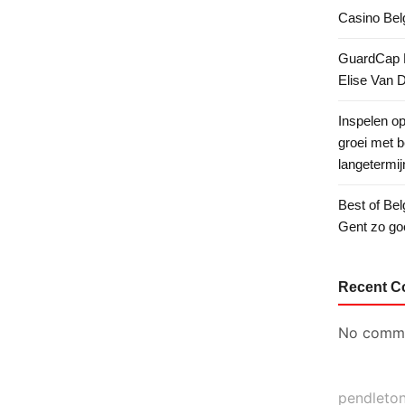
Casino Belg
GuardCap N
Elise Van D
Inspelen o
groei met be
langetermij
Best of Bel
Gent zo go
Recent 
No comme
pendleto