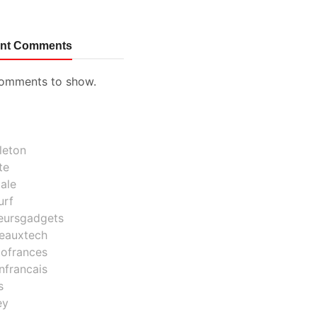
nt Comments
omments to show.
leton
te
ale
urf
leursgadgets
eauxtech
tofrances
nfrancais
s
ey