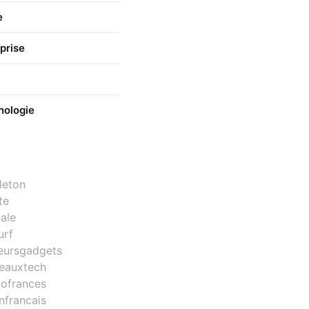
e
prise
nologie
leton
te
ale
urf
leursgadgets
eauxtech
tofrances
nfrancais