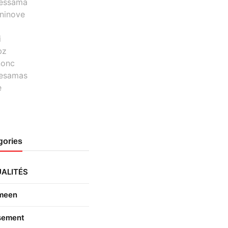
essama
ininove
l
i
bz
onc
esamas
e
gories
ALITÉS
meen
ement