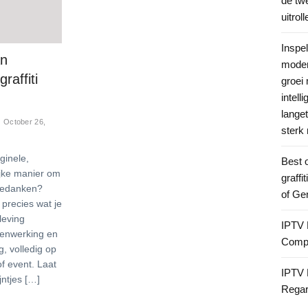
de twe
uitroll
Inspe
an
moder
raffiti
groei 
intelli
lange
October 26,
sterk 
ginele,
Best 
ijke manier om
graffi
 bedanken?
of Ge
 precies wat je
leving
IPTV 
menwerking en
Compl
g, volledig op
f event. Laat
IPTV 
jntjes […]
Regard