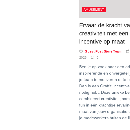
AMUSEMENT
Ervaar de kracht v
creativiteit met een g
incentive op maat
Guest Post Store Team
2025
0
Ben je op zoek naar een ori
inspirerende en onvergetel
je team te motiveren of te
Dan is een Graffiti incentive
nodig hebt. Deze unieke be
combineert creativiteit, sa
fun in één krachtige ervarin
maat van jouw organisatie o
je medewerkers buiten de li