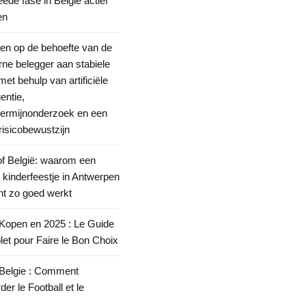
ede fase in België actief
en
len op de behoefte van de
ne belegger aan stabiele
met behulp van artificiële
gentie,
termijnonderzoek en een
risicobewustzijn
of België: waarom een
ti kinderfeestje in Antwerpen
nt zo goed werkt
Kopen en 2025 : Le Guide
et pour Faire le Bon Choix
Belgie : Comment
er le Football et le