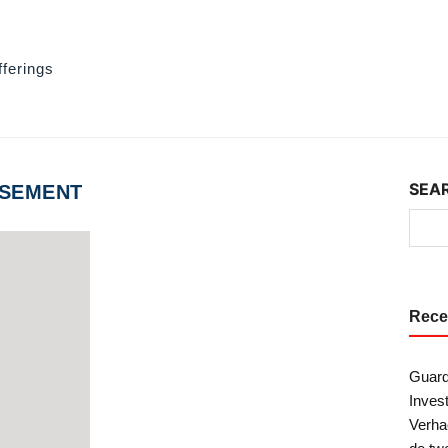
fferings
SEA
SEMENT
Rece
Guard
Inves
Verha