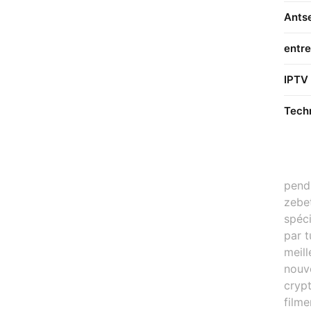
Ants
entre
IPTV
Tech
pend
zebe
spéci
par t
meil
nouv
cryp
filme