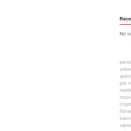
Rece
No c
pend
zebe
spéci
par t
meil
nouv
cryp
filme
bwin
vant