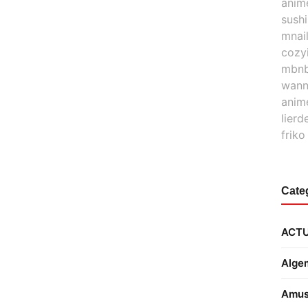
anim
sush
mnai
cozy
mbn
wann
anim
lierd
friko
Cate
ACTU
Alge
Amus