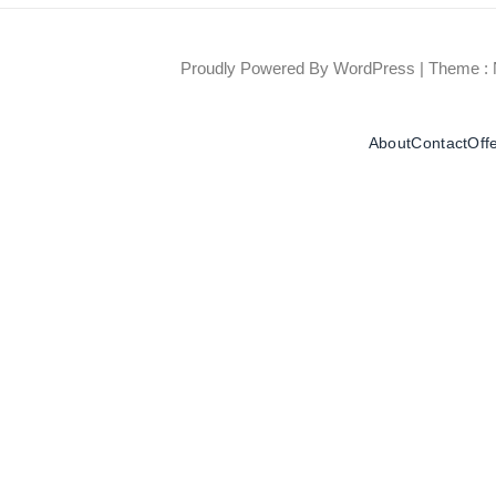
Proudly Powered By WordPress
|
Theme : 
About
Contact
Off