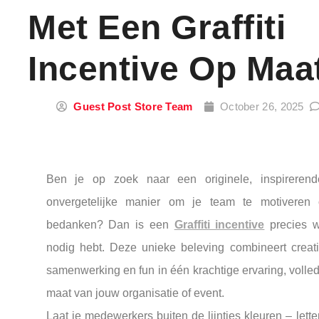
Met Een Graffiti
Incentive Op Maa
Guest Post Store Team
October 26, 2025
Ben je op zoek naar een originele, inspireren
onvergetelijke manier om je team te motiveren 
bedanken? Dan is een
Graffiti incentive
precies w
nodig hebt. Deze unieke beleving combineert creativi
samenwerking en fun in één krachtige ervaring, volle
maat van jouw organisatie of event.
Laat je medewerkers buiten de lijntjes kleuren – letter