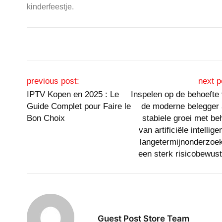
kinderfeestje.
Post navigation
previous post:
next p
IPTV Kopen en 2025 : Le
Inspelen op de behoefte
Guide Complet pour Faire le
de moderne belegger
Bon Choix
stabiele groei met be
van artificiële intelligen
langetermijnonderzoe
een sterk risicobewust
Guest Post Store Team