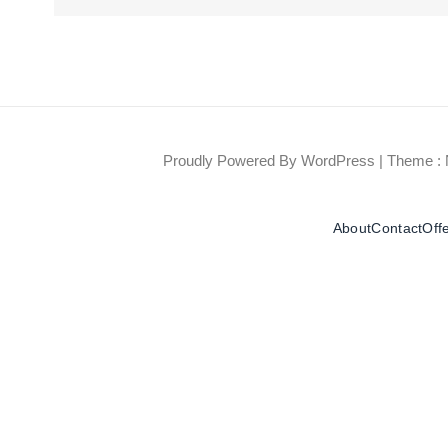
Proudly Powered By WordPress
|
Theme : 
About
Contact
Off