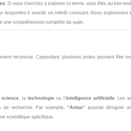
tes
. Si vous cherchez à explorer ce terme, vous êtes au bon endro
our lesquelles il suscite un intérêt croissant. Nous exploreron
ir une compréhension complète du sujet.
lement reconnue. Cependant, plusieurs pistes peuvent être e
a
science
, la
technologie
ou l’
intelligence artificielle
. Les a
ts de recherche. Par exemple,
“Antse”
pourrait désigner 
e scientifique spécifique.