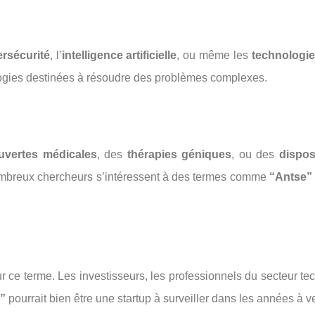
rsécurité
, l’
intelligence artificielle
, ou même les
technologie
logies destinées à résoudre des problèmes complexes.
uvertes médicales
, des
thérapies géniques
, ou des
dispos
 nombreux chercheurs s’intéressent à des termes comme
“Antse”
ur ce terme. Les investisseurs, les professionnels du secteur te
”
pourrait bien être une startup à surveiller dans les années à ve