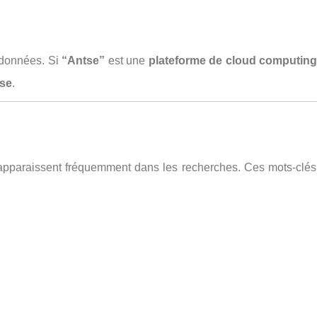
 données. Si
“Antse”
est une
plateforme de cloud computin
ise
.
ui apparaissent fréquemment dans les recherches. Ces mots-clé