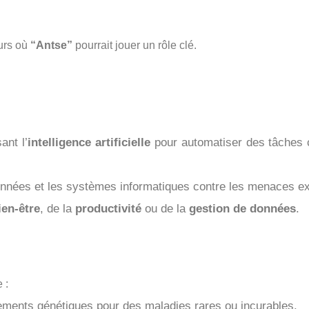
eurs où
“Antse”
pourrait jouer un rôle clé.
ant l’
intelligence artificielle
pour automatiser des tâches
onnées et les systèmes informatiques contre les menaces ex
ien-être
, de la
productivité
ou de la
gestion de données
.
 :
tements génétiques pour des maladies rares ou incurables.