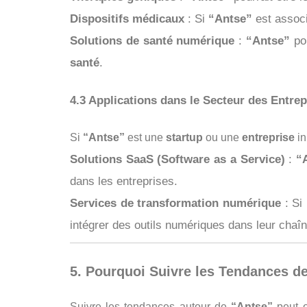
Dispositifs médicaux
: Si
“Antse”
est associ
Solutions de santé numérique
:
“Antse”
pou
santé
.
4.3 Applications dans le Secteur des Entrep
Si
“Antse”
est une
startup
ou une
entreprise
in
Solutions SaaS (Software as a Service)
:
“
dans les entreprises.
Services de transformation numérique
: Si
intégrer des outils numériques dans leur chaîn
5. Pourquoi Suivre les Tendances d
Suivre les tendances autour de
“Antse”
peut o