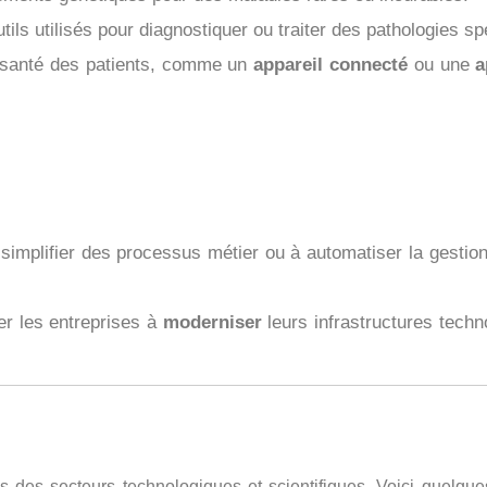
ils utilisés pour diagnostiquer ou traiter des pathologies sp
la santé des patients, comme un
appareil connecté
ou une
a
simplifier des processus métier ou à automatiser la gesti
der les entreprises à
moderniser
leurs infrastructures techn
els des secteurs technologiques et scientifiques. Voici quelqu