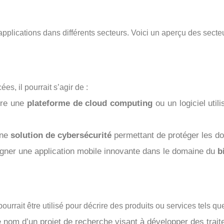
pplications dans différents secteurs. Voici un aperçu des sect
s, il pourrait s’agir de :
tre une
plateforme de cloud computing
ou un logiciel utilis
une
solution de cybersécurité
permettant de protéger les d
igner une application mobile innovante dans le domaine du
b
ourrait être utilisé pour décrire des produits ou services tels que
le nom d’un projet de recherche visant à développer des trai