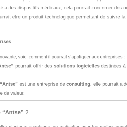
é à des dispositifs médicaux, cela pourrait concerner des out
rrait être un produit technologique permettant de suivre 
rises
novante, voici comment il pourrait s’appliquer aux entreprises :
Antse”
pourrait offrir des
solutions logicielles
destinées à 
“Antse”
est une entreprise de
consulting
, elle pourrait ai
e de valeur.
e “Antse” ?
ffrir plusieurs avantages, en particulier pour les professionn