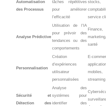
Automatisation
tâches répétitives
stocks,
des Processus
pour améliorer
comptabili
l’efficacité
service cl
Utilisation de l’IA
Finance,
pour prévoir des
Analyse Prédictive
marketing
tendances ou des
santé
comportements
Création
E-commer
d’expériences
applicatio
Personnalisation
utilisateur
mobiles,
personnalisées
streaming
Analyse des
Cybersécu
Sécurité et
systèmes pour
surveillan
Détection des
identifier des