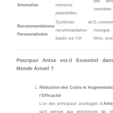
des don
Anomalies
menaces
sensibles
potentielles
Systèmes de
E-commer
Recommandations
recommandation
musique,
Personnalisées
basés sur l’IA
films, pro
Pourquoi
Antse
est-il Essentiel dan
Monde Actuel ?
Réduction des Coûts et Augmentati
l’Efficacité
L’un des principaux avantages d’
Ants
qu’il permet aux entreprises de ré