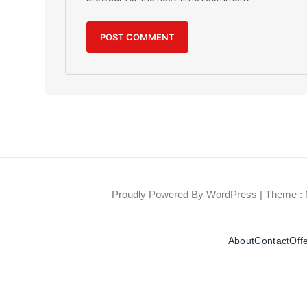
Proudly Powered By WordPress
|
Theme : 
About
Contact
Off