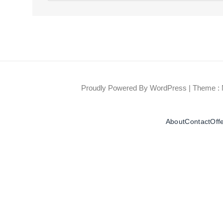
Proudly Powered By WordPress
|
Theme : 
About
Contact
Off