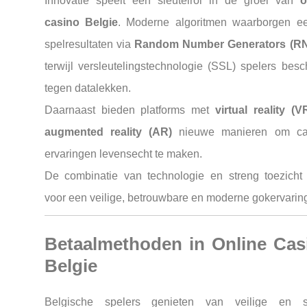
Innovatie speelt een sleutelrol in de groei van
o
casino Belgie
. Moderne algoritmen waarborgen eer
spelresultaten via
Random Number Generators (RN
terwijl versleutelingstechnologie (SSL) spelers besc
tegen datalekken.
Daarnaast bieden platforms met
virtual reality (V
augmented reality (AR)
nieuwe manieren om ca
ervaringen levensecht te maken.
De combinatie van technologie en streng toezicht 
voor een veilige, betrouwbare en moderne gokervarin
Betaalmethoden in Online Cas
Belgie
Belgische spelers genieten van veilige en s