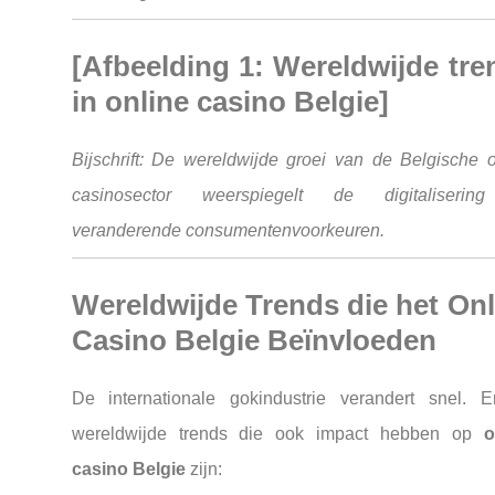
[Afbeelding 1: Wereldwijde tre
in online casino Belgie]
Bijschrift: De wereldwijde groei van de Belgische o
casinosector weerspiegelt de digitaliseri
veranderende consumentenvoorkeuren.
Wereldwijde Trends die het Onl
Casino Belgie Beïnvloeden
De internationale gokindustrie verandert snel. E
wereldwijde trends die ook impact hebben op
o
casino Belgie
zijn: