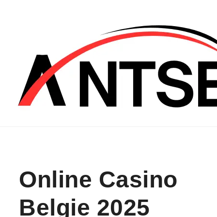
Skip to content
Online Casino
Belgie 2025