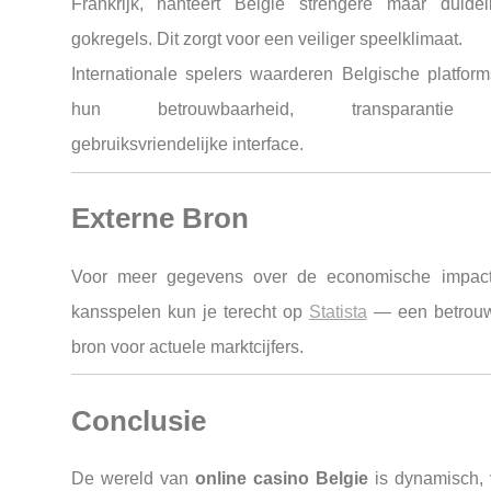
Frankrijk, hanteert België strengere maar duideli
gokregels. Dit zorgt voor een veiliger speelklimaat.
Internationale spelers waarderen Belgische platfor
hun betrouwbaarheid, transparanti
gebruiksvriendelijke interface.
Externe Bron
Voor meer gegevens over de economische impac
kansspelen kun je terecht op
Statista
— een betrou
bron voor actuele marktcijfers.
Conclusie
De wereld van
online casino Belgie
is dynamisch, v