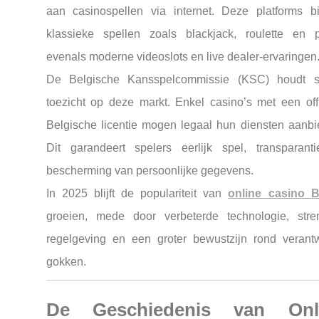
aan casinospellen via internet. Deze platforms b
klassieke spellen zoals blackjack, roulette en p
evenals moderne videoslots en live dealer-ervaringen
De Belgische Kansspelcommissie (KSC) houdt s
toezicht op deze markt. Enkel casino’s met een offi
Belgische licentie mogen legaal hun diensten aanbi
Dit garandeert spelers eerlijk spel, transparant
bescherming van persoonlijke gegevens.
In 2025 blijft de populariteit van
online casino B
groeien, mede door verbeterde technologie, stre
regelgeving en een groter bewustzijn rond verant
gokken.
De Geschiedenis van Onl