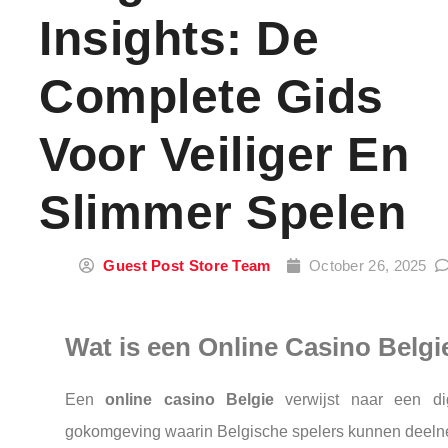
Insights: De
Complete Gids
Voor Veiliger En
Slimmer Spelen
Guest Post Store Team
October 26, 2025
Wat is een Online Casino Belgi
Een
online casino Belgie
verwijst naar een dig
gokomgeving waarin Belgische spelers kunnen deel