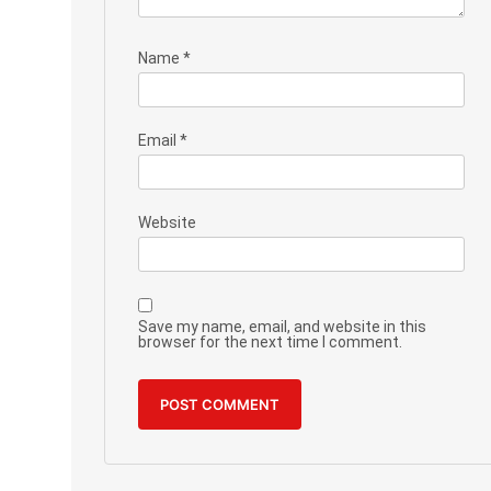
Name
*
Email
*
Website
Save my name, email, and website in this
browser for the next time I comment.