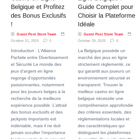
Belgique et Profitez
Guide Complet pour
des Bonus Exclusifs
Choisir la Plateforme
!
Idéale
Guest Post Store Team
Guest Post Store Team
October 31, 2025
0
October 29, 2025
0
Introduction : L’Alliance
La Belgique possède un
Parfaite entre Divertissement
marché des jeux en ligne
et Sécurité Le monde des
strictement réglementé, ce
jeux d’argent en ligne
qui garantit aux joueurs un
regorge d’opportunités
environnement sécurisé et
passionnantes, notamment
transparent. Trouver le
pour les joueurs belges à la
meilleur casino en ligne
recherche de la meilleure
belgique nécessite une
expérience possible. L’attrait
compréhension approfondie
des bonus exclusifs et des
des critères essentiels, des
jackpots importants est
réglementations locales et
indéniable, mais il ne doit
des caractéristiques qui
jamais occulter l’importance
distinguent les plateformes