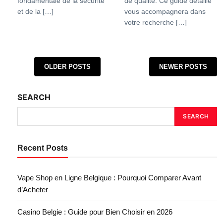
fondamentale de la sécurité
de qualité. Ce guide détaillé
et de la […]
vous accompagnera dans
votre recherche […]
Posts navigation
OLDER POSTS
NEWER POSTS
SEARCH
SEARCH
Recent Posts
Vape Shop en Ligne Belgique : Pourquoi Comparer Avant
d’Acheter
Casino Belgie : Guide pour Bien Choisir en 2026