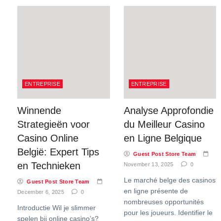
ENTREPRISE
ENTREPRISE
Winnende
Analyse Approfondie
Strategieën voor
du Meilleur Casino
Casino Online
en Ligne Belgique
België: Expert Tips
Guest Post Store Team
en Technieken
November 13, 2025
0
Le marché belge des casinos
Guest Post Store Team
en ligne présente de
December 6, 2025
0
nombreuses opportunités
Introductie Wil je slimmer
pour les joueurs. Identifier le
spelen bij online casino’s?