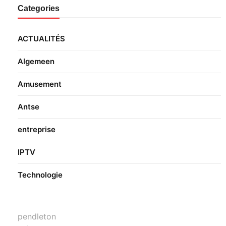
Categories
ACTUALITÉS
Algemeen
Amusement
Antse
entreprise
IPTV
Technologie
pendleton