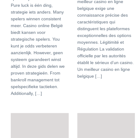
meilleur casino en ligne
Pure luck is één ding,
belgique exige une
strategie iets anders. Many
connaissance précise des
spelers winnen consistent
caractéristiques qui
meer. Casino online België
distinguent les plateformes
biedt kansen voor
exceptionnelles des options
strategische spelers. You
moyennes. Légitimité et
kunt je odds verbeteren
Régulation La validation
aanzienlijk. However, geen
officielle par les autorités
systeem garandeert winst
établit le sérieux d’un casino.
altijd. In deze gids delen we
Un meilleur casino en ligne
proven strategieën. From
belgique […]
bankroll management tot
spelspecifieke tactieken.
Additionally, […]