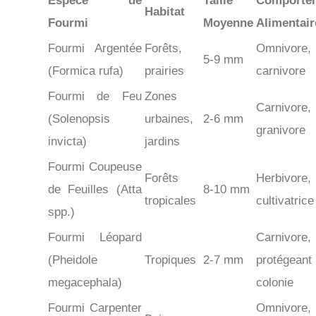
Espèce de
Taille
Comporte
Habitat
Fourmi
Moyenne
Alimentair
Fourmi Argentée
Forêts,
Omnivore,
5-9 mm
(Formica rufa)
prairies
carnivore
Fourmi de Feu
Zones
Carnivore,
(Solenopsis
urbaines,
2-6 mm
granivore
invicta)
jardins
Fourmi Coupeuse
Forêts
Herbivore,
de Feuilles (Atta
8-10 mm
tropicales
cultivatrice
spp.)
Fourmi Léopard
Carnivore,
(Pheidole
Tropiques
2-7 mm
protégeant
megacephala)
colonie
Fourmi Carpenter
Omnivore,