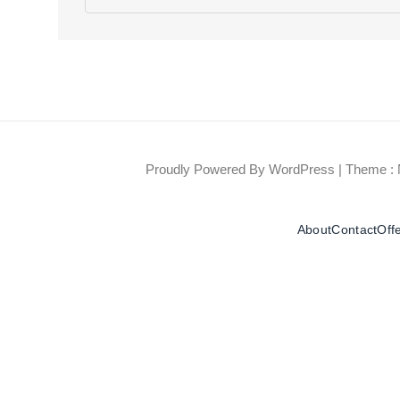
Proudly Powered By WordPress
|
Theme : 
About
Contact
Off