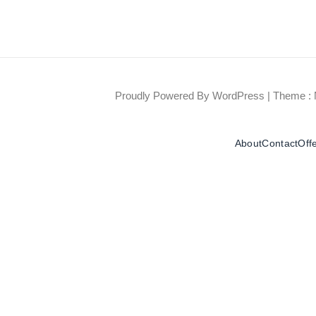
Proudly Powered By WordPress
|
Theme : 
About
Contact
Off