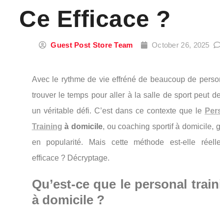
Ce Efficace ?
Guest Post Store Team
October 26, 2025
Avec
le
rythme
de
vie
effréné
de
beaucoup
de
perso
trouver
le
temps
pour
aller
à
la
salle
de
sport
peut
de
un
véritable
défi.
C’est
dans
ce
contexte
que
le
Per
Training
à
domicile
,
ou
coaching
sportif
à
domicile,
en
popularité.
Mais
cette
méthode
est-
elle
réell
efficace ?
Décryptage.
Qu’est-
ce
que
le
personal
trai
à
domicile ?