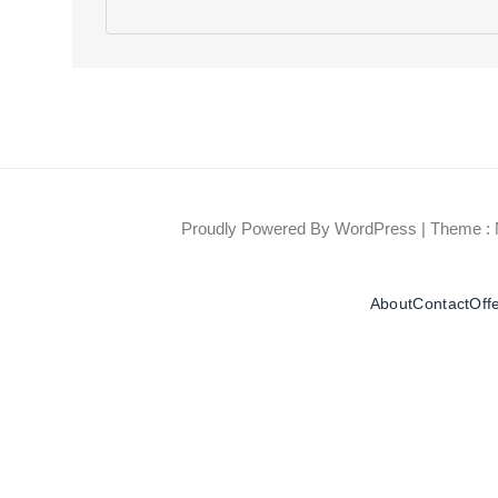
Proudly Powered By WordPress
|
Theme : 
About
Contact
Off