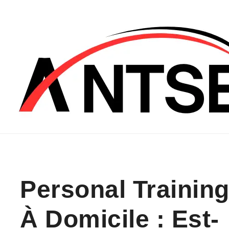
Skip to content
Personal Trainin
À Domicile : Est-