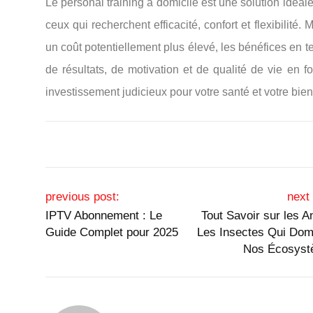
Le
personal
training
à
domicile
est
une
solution
idéal
ceux
qui
recherchent
efficacité,
confort
et
flexibilité.
M
un
coût
potentiellement
plus
élevé,
les
bénéfices
en
t
de
résultats,
de
motivation
et
de
qualité
de
vie
en
f
investissement
judicieux
pour
votre
santé
et
votre
bien
Post navigation
previous post:
next 
IPTV Abonnement : Le
Tout Savoir sur les A
Guide Complet pour 2025
Les Insectes Qui Dom
Nos Écosys