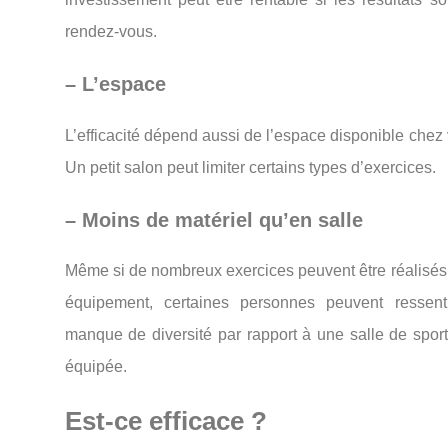
rendez-
vous.
–
L’espace
L’efficacité
dépend
aussi
de
l’espace
disponible
chez
Un
petit
salon
peut
limiter
certains
types
d’exercices.
–
Moins
de
matériel
qu’en
salle
Même
si
de
nombreux
exercices
peuvent
être
réalisé
équipement,
certaines
personnes
peuvent
ressen
manque
de
diversité
par
rapport
à
une
salle
de
spor
équipée.
Est-
ce
efficace ?