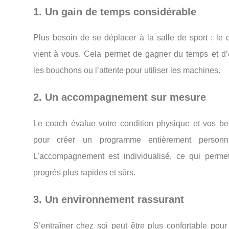
1.
Un
gain
de
temps
considérable
Plus
besoin
de
se
déplacer
à
la
salle
de
sport :
le
vient
à
vous.
Cela
permet
de
gagner
du
temps
et
d’
les
bouchons
ou
l’attente
pour
utiliser
les
machines.
2.
Un
accompagnement
sur
mesure
Le
coach
évalue
votre
condition
physique
et
vos
be
pour
créer
un
programme
entièrement
personna
L’accompagnement
est
individualisé,
ce
qui
perm
progrès
plus
rapides
et
sûrs.
3.
Un
environnement
rassurant
S’entraîner
chez
soi
peut
être
plus
confortable
pou