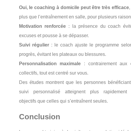
Oui,
le
coaching
à
domicile
peut
être
très
efficace
plus
que
l’entraînement
en
salle,
pour
plusieurs
raison
Motivation
renforcée
:
la
présence
du
coach
évi
excuses
et
pousse
à
se
dépasser.
Suivi
régulier
:
le
coach
ajuste
le
programme
sel
progrès,
évitant
les
plateaux
ou
blessures.
Personnalisation
maximale
:
contrairement
aux
collectifs,
tout
est
centré
sur
vous.
Des
études
montrent
que
les
personnes
bénéfician
suivi
personnalisé
atteignent
plus
rapidemen
objectifs
que
celles
qui
s’entraînent
seules.
Conclusion