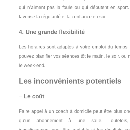
qui
n’aiment
pas
la
foule
ou
qui
débutent
en
sport
favorise
la
régularité
et
la
confiance
en
soi.
4.
Une
grande
flexibilité
Les
horaires
sont
adaptés
à
votre
emploi
du
temps
pouvez
planifier
vos
séances
tôt
le
matin,
le
soir,
ou
le
week-
end.
Les
inconvénients
potentiels
–
Le
coût
Faire
appel
à
un
coach
à
domicile
peut
être
plus
on
qu’un
abonnement
à
une
salle.
Toutefoi
investissement
peut
être
rentable
si
les
résultats
s