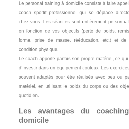
Le
personal
training
à
domicile
consiste
à
faire
appe
coach
sportif
professionnel
qui
se
déplace
direct
chez
vous.
Les
séances
sont
entièrement
personnal
en
fonction
de
vos
objectifs (
perte
de
poids,
remi
forme,
prise
de
masse,
rééducation,
etc.)
et
d
condition
physique.
Le
coach
apporte
parfois
son
propre
matériel,
ce
qu
d’investir
dans
un
équipement
coûteux.
Les
exercice
souvent
adaptés
pour
être
réalisés
avec
peu
ou
p
matériel,
en
utilisant
le
poids
du
corps
ou
des
obj
quotidien.
Les
avantages
du
coachi
domicile