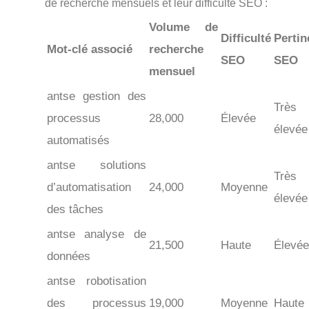
de recherche mensuels et leur difficulté SEO :
Volume de
Difficulté
Pertin
Mot-clé associé
recherche
SEO
SEO
mensuel
antse gestion des
Très
processus
28,000
Élevée
élevée
automatisés
antse solutions
Très
d’automatisation
24,000
Moyenne
élevée
des tâches
antse analyse de
21,500
Haute
Élevée
données
antse robotisation
des processus
19,000
Moyenne
Haute