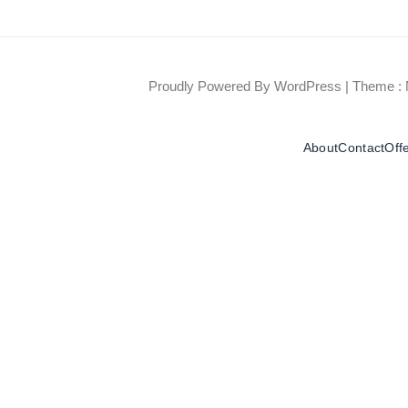
Proudly Powered By WordPress
|
Theme : 
About
Contact
Off