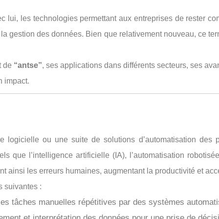
 lui, les technologies permettant aux entreprises de rester co
t la gestion des données. Bien que relativement nouveau, ce te
t de
“antse”
, ses applications dans différents secteurs, ses av
 impact.
 logicielle ou une suite de solutions d’automatisation des p
 que l’intelligence artificielle (IA), l’automatisation roboti
t ainsi les erreurs humaines, augmentant la productivité et accé
s suivantes :
es tâches manuelles répétitives par des systèmes automatisé
tement et interprétation des données pour une prise de décisi