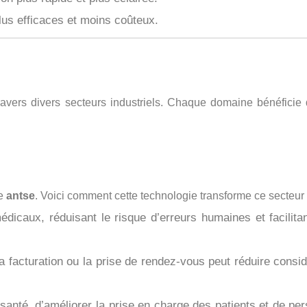
lus efficaces et moins coûteux.
avers divers secteurs industriels. Chaque domaine bénéficie
me
antse
. Voici comment cette technologie transforme ce secteur 
icaux, réduisant le risque d’erreurs humaines et facilita
la facturation ou la prise de rendez-vous peut réduire consi
nté, d’améliorer la prise en charge des patients et de per