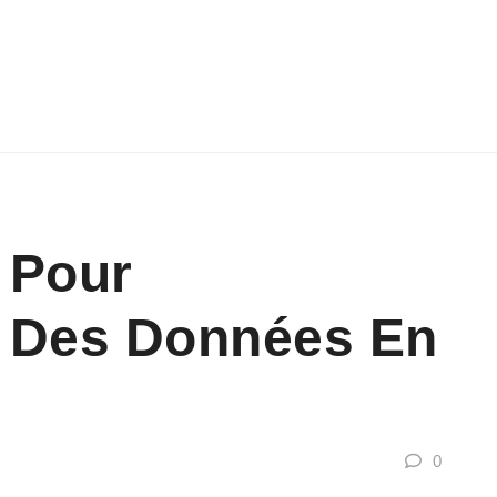
 Pour
n Des Données En
0