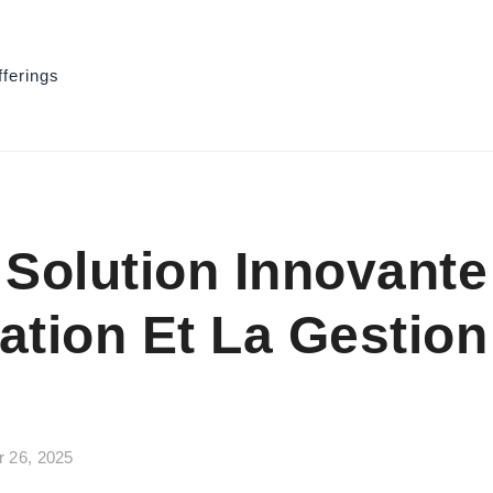
fferings
 Solution Innovante
ation Et La Gestio
r 26, 2025