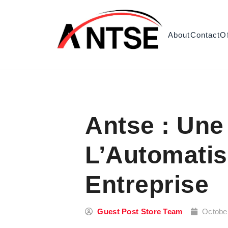
Skip to content
About
Contact
O
Antse : Une
L’Automatis
Entreprise
Guest Post Store Team
Octobe