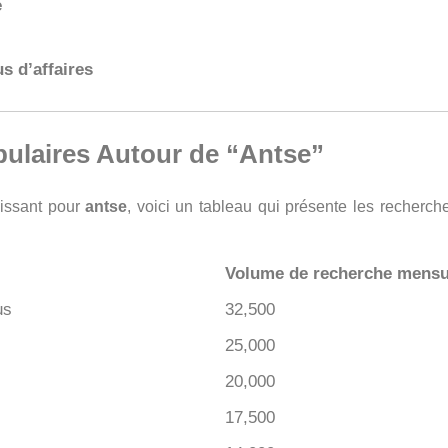
e
s d’affaires
ulaires Autour de “Antse”
oissant pour
antse
, voici un tableau qui présente les recherc
Volume de recherche mensu
us
32,500
25,000
20,000
17,500