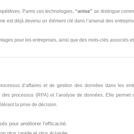
mpétitives. Parmi ces technologies,
“antse”
se distingue comm
rme est déjà devenu un élément clé dans l’arsenal des entrepri
antages pour les entreprises, ainsi que des mots-clés associés e
rocessus d’affaires et de gestion des données dans les entr
sée des processus (RPA) et l’analyse de données. Elle permet d
lérant la prise de décision.
s pour améliorer l’efficacité.
on plus rapide et plus éclairée.