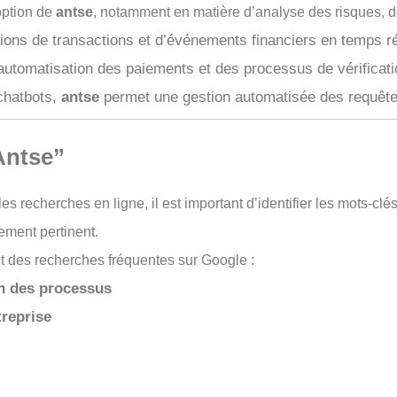
option de
antse
, notamment en matière d’analyse des risques, de
ions de transactions et d’événements financiers en temps ré
automatisation des paiements et des processus de vérificatio
 chatbots,
antse
permet une gestion automatisée des requêtes c
Antse”
les recherches en ligne, il est important d’identifier les mots-c
rement pertinent.
t des recherches fréquentes sur Google :
on des processus
treprise